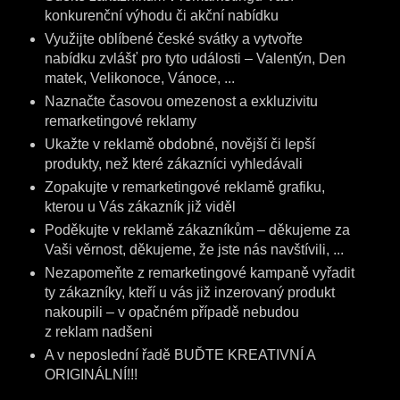
konkurenční výhodu či akční nabídku
Využijte oblíbené české svátky a vytvořte
nabídku zvlášť pro tyto události – Valentýn, Den
matek, Velikonoce, Vánoce, ...
Naznačte časovou omezenost a exkluzivitu
remarketingové reklamy
Ukažte v reklamě obdobné, novější či lepší
produkty, než které zákazníci vyhledávali
Zopakujte v remarketingové reklamě grafiku,
kterou u Vás zákazník již viděl
Poděkujte v reklamě zákazníkům – děkujeme za
Vaši věrnost, děkujeme, že jste nás navštívili, ...
Nezapomeňte z remarketingové kampaně vyřadit
ty zákazníky, kteří u vás již inzerovaný produkt
nakoupili – v opačném případě nebudou
z reklam nadšeni
A v neposlední řadě BUĎTE KREATIVNÍ A
ORIGINÁLNÍ!!!