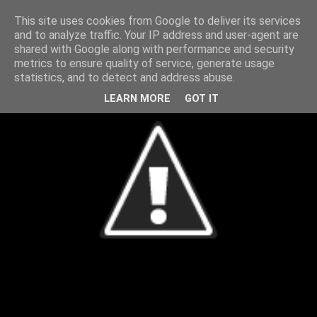
This site uses cookies from Google to deliver its services
and to analyze traffic. Your IP address and user-agent are
shared with Google along with performance and security
metrics to ensure quality of service, generate usage
statistics, and to detect and address abuse.
LEARN MORE
GOT IT