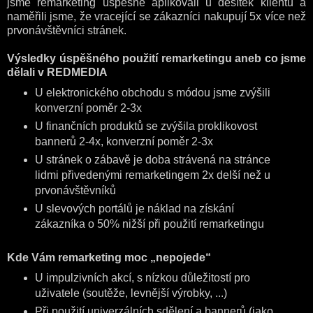
jsme remarketing úspěšně aplikovali u desítek klientů a
naměřili jsme, že vracející se zákazníci nakupují 5x více než
prvonávštěvníci stránek.
Výsledky úspěšného použití remarketingu aneb co jsme
dělali v REDMEDIA
U elektronického obchodu s módou jsme zvýšili
konverzní poměr 2-3x
U finančních produktů se zvýšila proklikovost
bannerů 2-4x, konverzní poměr 2-3x
U stránek o zábavě je doba strávená na stránce
lidmi přivedenými remarketingem 2x delší než u
prvonávštěvníků
U slevových portálů je náklad na získání
zákazníka o 50% nižší při použití remarketingu
Kde Vám remarketing moc „nepojede“
U impulzivních akcí, s nízkou důležitostí pro
uživatele (soutěže, levnější výrobky, ...)
Při použití univerzálních sdělení a bannerů (jako